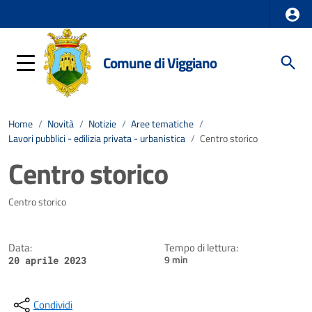
Comune di Viggiano
Home
/
Novità
/
Notizie
/
Aree tematiche
/
Lavori pubblici - edilizia privata - urbanistica
/
Centro storico
Centro storico
Dettagli della notizia
Centro storico
Data:
Tempo di lettura:
9 min
20 aprile 2023
Condividi