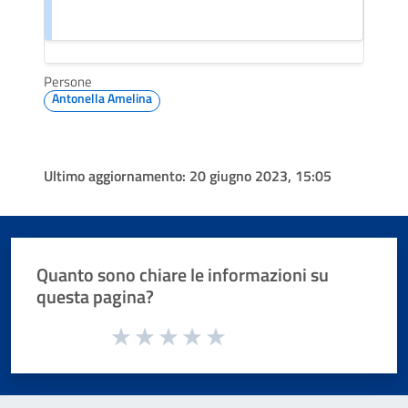
Persone
Antonella Amelina
Ultimo aggiornamento:
20 giugno 2023, 15:05
Quanto sono chiare le informazioni su
questa pagina?
Valuta da 1 a 5 stelle la pagina
Valuta 1 stelle su 5
Valuta 2 stelle su 5
Valuta 3 stelle su 5
Valuta 4 stelle su 5
Valuta 5 stelle su 5