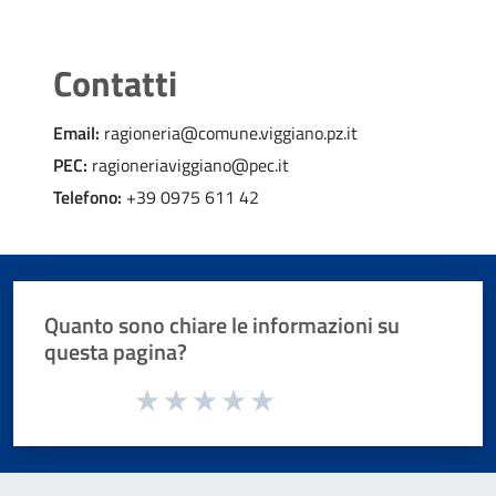
Contatti
Email:
ragioneria@comune.viggiano.pz.it
PEC:
ragioneriaviggiano@pec.it
Telefono:
+39 0975 611 42
Quanto sono chiare le informazioni su
questa pagina?
Valuta da 1 a 5 stelle la pagina
Valuta 1 stelle su 5
Valuta 2 stelle su 5
Valuta 3 stelle su 5
Valuta 4 stelle su 5
Valuta 5 stelle su 5