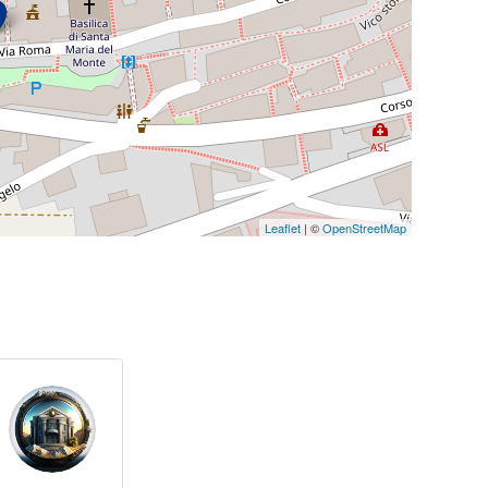
Leaflet
| ©
OpenStreetMap