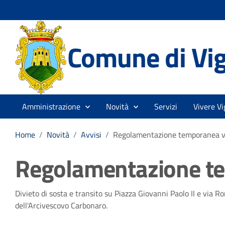
Comune di Vi
Amministrazione
Novità
Servizi
Vivere Vi
Home
/
Novità
/
Avvisi
/
Regolamentazione temporanea vi
Regolamentazione te
Dettagli della notizia
Divieto di sosta e transito su Piazza Giovanni Paolo II e via Ro
dell'Arcivescovo Carbonaro.