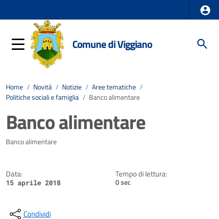
Comune di Viggiano
Home
/
Novità
/
Notizie
/
Aree tematiche
/
Politiche sociali e famiglia
/
Banco alimentare
Banco alimentare
Dettagli della notizia
Banco alimentare
Data:
Tempo di lettura:
0 sec
15 aprile 2018
Condividi