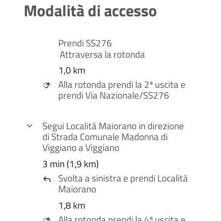
Modalità di accesso
Prendi
SS276
Attraversa la rotonda
1,0 km
Alla rotonda prendi la
2ª
uscita e
prendi
Via Nazionale
/
SS276
Segui
Località Maiorano
in direzione
di
Strada Comunale Madonna di
Viggiano
a
Viggiano
3 min (1,9 km)
Svolta a
sinistra
e prendi
Località
Maiorano
1,8 km
Alla rotonda prendi la
4ª
uscita e