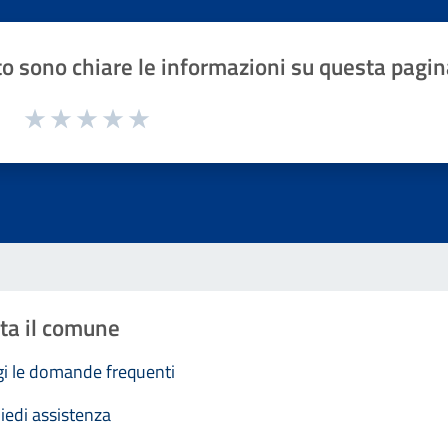
o sono chiare le informazioni su questa pagin
1 a 5 stelle la pagina
Valuta 1 stelle su 5
Valuta 2 stelle su 5
Valuta 3 stelle su 5
Valuta 4 stelle su 5
Valuta 5 stelle su 5
ta il comune
i le domande frequenti
iedi assistenza