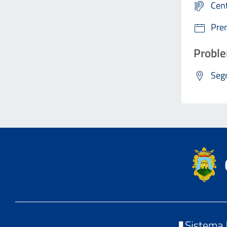
Cen
Pre
Proble
Segn