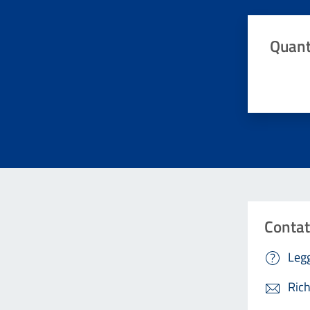
Quant
Valuta da 
Contat
Legg
Rich