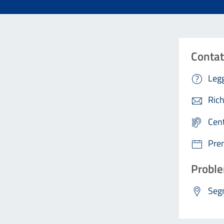
Contat
Legg
Rich
Cen
Pre
Proble
Segn