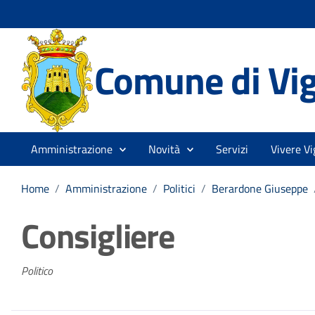
Comune di Vi
Amministrazione
Novità
Servizi
Vivere Vi
Home
/
Amministrazione
/
Politici
/
Berardone Giuseppe
Consigliere
Politico