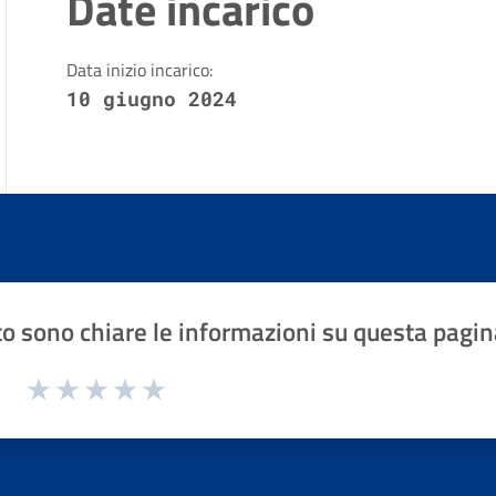
Date incarico
Data inizio incarico:
10 giugno 2024
o sono chiare le informazioni su questa pagin
1 a 5 stelle la pagina
Valuta 1 stelle su 5
Valuta 2 stelle su 5
Valuta 3 stelle su 5
Valuta 4 stelle su 5
Valuta 5 stelle su 5