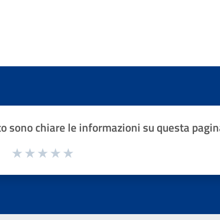
o sono chiare le informazioni su questa pagin
1 a 5 stelle la pagina
Valuta 1 stelle su 5
Valuta 2 stelle su 5
Valuta 3 stelle su 5
Valuta 4 stelle su 5
Valuta 5 stelle su 5