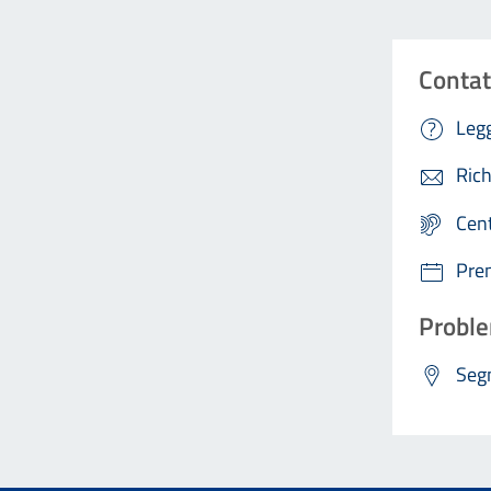
Contat
Legg
Rich
Cen
Pre
Proble
Segn